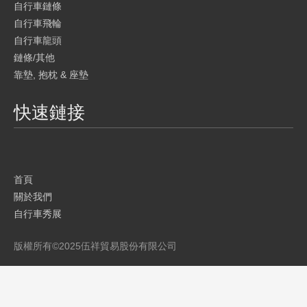
自行車鏈條
自行車飛輪
自行車龍頭
鏈條/其他
靠墊, 抱枕 & 座墊
快速鏈接
首頁
關於我們
自行車秀展
產品
版權所有©
2025
伍祥貿易股份有限公司
品牌介紹
目錄
聯繫我們