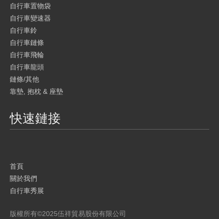
自行車置物袋
自行車變速器
自行車鈴
自行車鏈條
自行車飛輪
自行車龍頭
鏈條/其他
靠墊, 抱枕 & 座墊
快速鏈接
首頁
關於我們
自行車秀展
產品
版權所有©
2025
伍祥貿易股份有限公司
品牌介紹