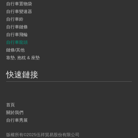
自行車置物袋
自行車變速器
自行車鈴
自行車鏈條
自行車飛輪
自行車龍頭
鏈條/其他
靠墊, 抱枕 & 座墊
快速鏈接
首頁
關於我們
自行車秀展
產品
版權所有©
2025
伍祥貿易股份有限公司
品牌介紹