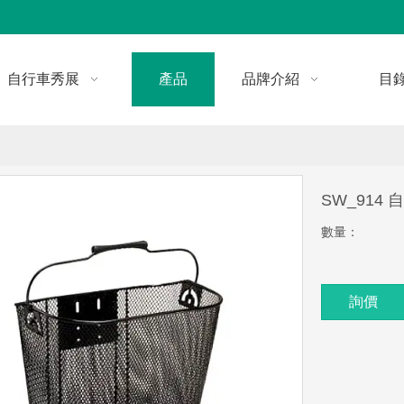
自行車秀展
產品
品牌介紹
目
SW_914
數量：
詢價