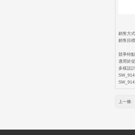
銷售方
銷售目
競爭特
適用於
多樣設計
SW_9
SW_9
上一條: