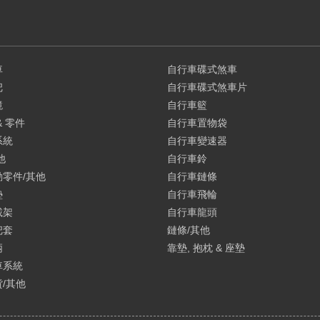
車
自行車碟式煞車
把
自行車碟式煞車片
鏡
自行車籃
& 零件
自行車置物袋
系統
自行車變速器
他
自行車鈴
零件/其他
自行車鏈條
墊
自行車飛輪
載架
自行車龍頭
把套
鏈條/其他
柄
靠墊, 抱枕 & 座墊
車系統
/其他