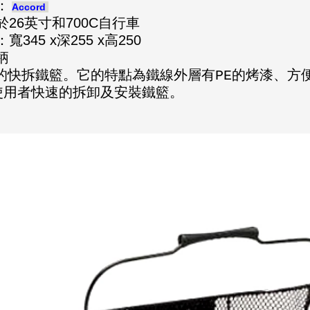
：
Accord
於26英寸和700C自行車
寬345 x深255 x高250
柄
的快拆鐵籃。它的特點為鐵線外層有
的烤漆、方
PE
使用者快速的拆卸及安裝鐵籃。