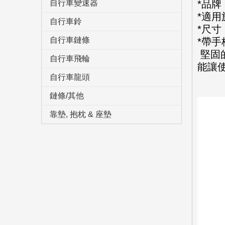
自行車變速器
*品牌
*適用
自行車鈴
*尺寸：
自行車鏈條
*帶手
堅固
自行車飛輪
能讓
自行車龍頭
鏈條/其他
靠墊, 抱枕 & 座墊