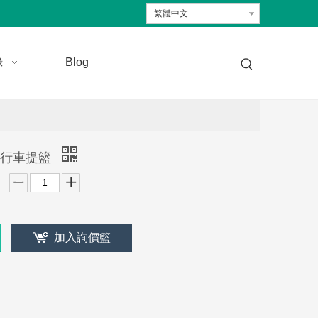
繁體中文
錄
Blog
 自行車提籃
加入詢價籃