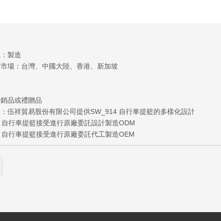
式：製造
標市場：台灣、中國大陸、香港、新加坡
點
促銷品或禮贈品
：伍祥貿易股份有限公司提供SW_914 自行車提籃的多樣化設計
14 自行車提籃接受進行原廠委託設計製造ODM
14 自行車提籃接受進行原廠委託代工製造OEM