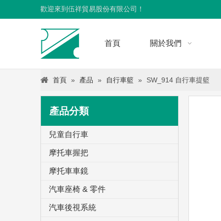
歡迎來到伍祥貿易股份有限公司！
首頁
關於我們
首頁
»
產品
»
自行車籃
»
SW_914 自行車提籃
產品分類
兒童自行車
摩托車握把
摩托車車鏡
汽車座椅 & 零件
汽車後視系統