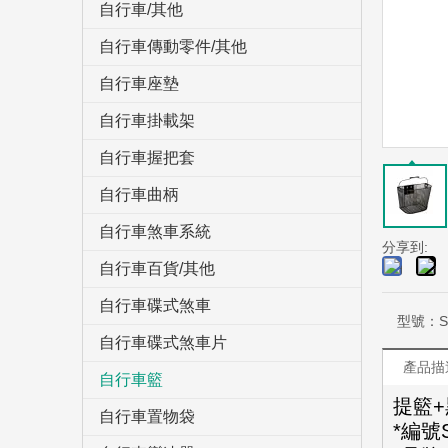
自行車/其他
自行車傳動零件/其他
自行車座墊
自行車掛載架
自行車握把套
自行車曲柄
自行車煞車系統
分享到:
自行車百貨/其他
自行車碟式煞車
型號：
S
自行車碟式煞車片
產品描
自行車籃
提籃
自行車置物袋
*編號