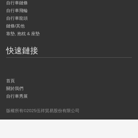
自行車鏈條
自行車飛輪
自行車龍頭
鏈條/其他
靠墊, 抱枕 & 座墊
快速鏈接
首頁
關於我們
自行車秀展
產品
版權所有©
2025
伍祥貿易股份有限公司
品牌介紹
目錄
聯繫我們