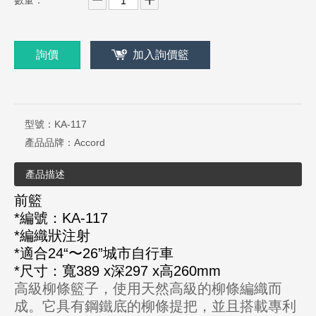
數量：
詢價
加入詢價籃
型號：
KA-117
產品品牌：
Accord
產品描述
前籃
*編號：KA-117
*編織狀注射
*適合24“〜26”城市自行車
*尺寸：寬389 x深297 x高260mm
高級柳條籃子，使用天然高級的柳條編織而
成。它具有鋼鐵底的柳條提把，並且搭載專利