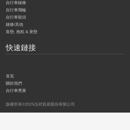
自行車鏈條
自行車飛輪
自行車龍頭
鏈條/其他
靠墊, 抱枕 & 座墊
快速鏈接
首頁
關於我們
自行車秀展
產品
版權所有©
2025
伍祥貿易股份有限公司
品牌介紹
目錄
聯繫我們