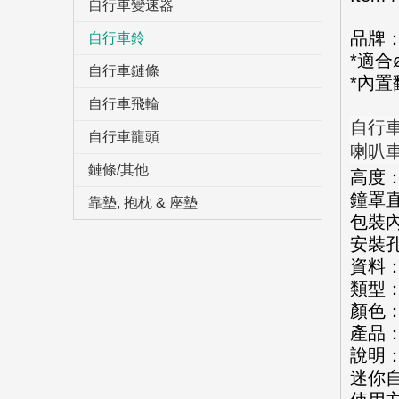
自行車變速器
品牌
自行車鈴
*適合
自行車鏈條
*內置
自行車飛輪
自行
自行車龍頭
喇叭
鏈條/其他
高度
鐘罩直
靠墊, 抱枕 & 座墊
包裝內
安裝孔
資料
類型
顏色
產品
說明
迷你