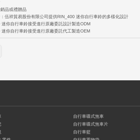
點
促銷品或禮贈品
：伍祥貿易股份有限公司提供RIN_400 迷你自行車鈴的多樣化設計
400 迷你自行車鈴接受進行原廠委託設計製造ODM
400 迷你自行車鈴接受進行原廠委託代工製造OEM
車
自行車碟式煞車
把
自行車碟式煞車片
鏡
自行車籃
& 零件
自行車置物袋