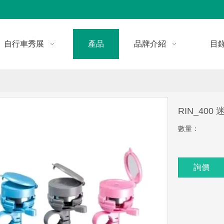
自行車秀展
產品
品牌介紹
目
RIN_40
數量：
詢價