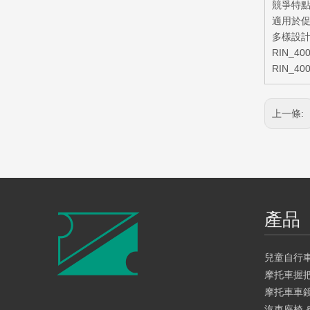
競爭特
適用於
多樣設計
RIN_
RIN_
上一條:
產品
兒童自行
摩托車握
摩托車車
汽車座椅 