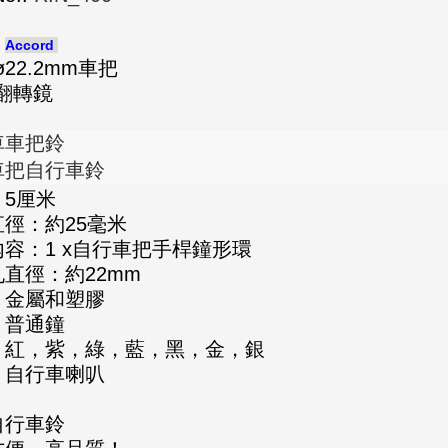
：
Accord
ø22.2mm車把
翻轉鏡
車車把鈴
車把自行車鈴
：5厘米
徑：約25毫米
容：1 x自行車把手桿鐘形環
直徑：約22mm
：金屬和塑膠
：普通鐘
：紅，紫，綠，藍，黑，金，銀
：自行車喇叭
：
自行車鈴