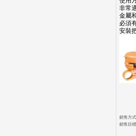
使用
非常
金屬
必須
安裝把
銷售方
銷售目